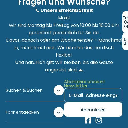
Fragen und Wünsche?
📞 Unsere Erreichbarkeit
Moin!
Te
0
Wir sind Montag bis Freitag von 10:00 bis 16:00 Uhr
74
garantiert persönlich für Sie da.
E
Davor, danach oder am Wochenende? – Manchmal
sch
ja, manchmal nein. Wir nennen das: nordisch
flexibel.
Und natürlich gilt: Wir bleiben, bis alle Gäste
angereist sind. 🌊
Abonniere unseren
Newsletter
Suchen & Buchen
Föhr entdecken