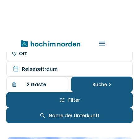
Super Last Minute Angebote entdecken
Ort
Reisezeitraum
2 Gäste
Suche
Filter
Name der Unterkunft