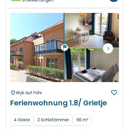
Next
Wyk auf Föhr
Ferienwohnung 1.8/ Grietje
4 Gäste
2 Schlafzimmer
56 m²
Hund erlaubt
WLAN
Parkplatz