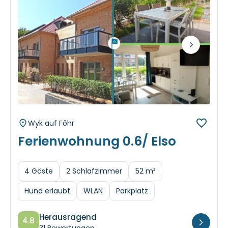
Next
Wyk auf Föhr
Ferienwohnung 0.6/ Elso
4 Gäste
2 Schlafzimmer
52 m²
Hund erlaubt
WLAN
Parkplatz
Herausragend
4.8
31 Bewertungen