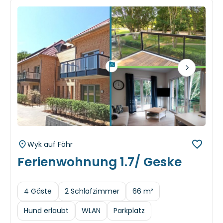
Next
Wyk auf Föhr
Ferienwohnung 1.7/ Geske
4 Gäste
2 Schlafzimmer
66 m²
Hund erlaubt
WLAN
Parkplatz
Herausragend