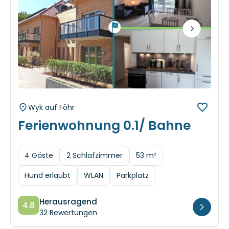
Next
Wyk auf Föhr
Ferienwohnung 0.1/ Bahne
4 Gäste
2 Schlafzimmer
53 m²
Hund erlaubt
WLAN
Parkplatz
Herausragend
4.8
32 Bewertungen