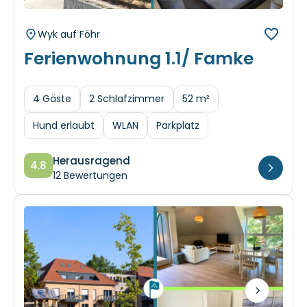
Wyk auf Föhr
Ferienwohnung 1.1/ Famke
4 Gäste
2 Schlafzimmer
52 m²
Hund erlaubt
WLAN
Parkplatz
Herausragend
4.8
12 Bewertungen
Next