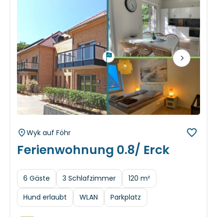
Next
Wyk auf Föhr
Ferienwohnung 0.8/ Erck
6 Gäste
3 Schlafzimmer
120 m²
Hund erlaubt
WLAN
Parkplatz
Herausragend
4.8