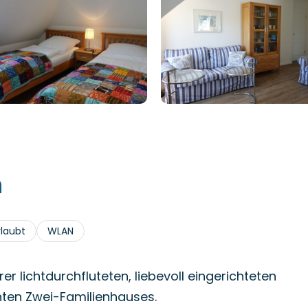
h
rlaubt
WLAN
r lichtdurchfluteten, liebevoll eingerichteten
ten Zwei-Familienhauses.