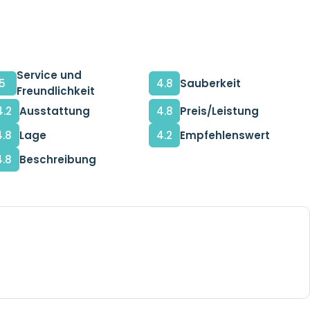
Service und
5
4.8
Sauberkeit
Freundlichkeit
4.2
Ausstattung
4.8
Preis/Leistung
4.8
Lage
4.2
Empfehlenswert
4.8
Beschreibung